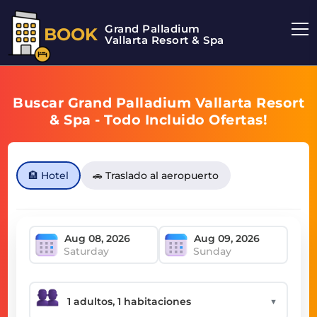
Grand Palladium
BOOK
Vallarta Resort & Spa
Buscar Grand Palladium Vallarta Resort
& Spa - Todo Incluido Ofertas!
🏨 Hotel
🚗 Traslado al aeropuerto
Saturday
Sunday
▼