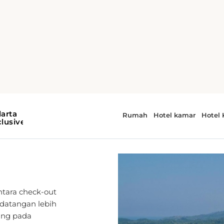
dan
ntara check-out
edatangan lebih
ung pada
 tambahan.