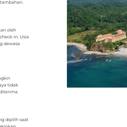
an oleh
check-in. Usia
g dewasa
ngkin
aya tidak
diterima.
g dipilih saat
gkinkan