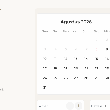
T
rt
n
kamar
Dewasa