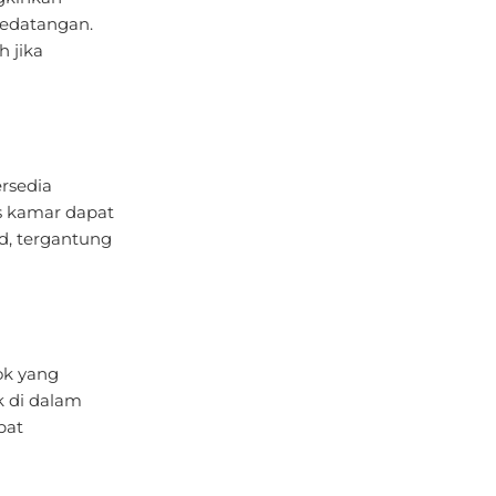
kedatangan.
h jika
ersedia
s kamar dapat
d, tergantung
ok yang
k di dalam
pat